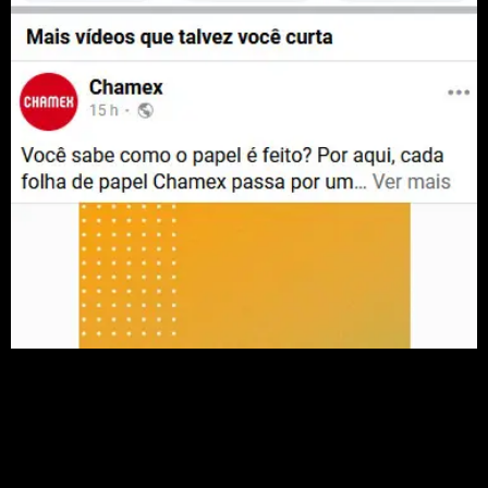
Cilso Lara
Estúdio Catuaba
“A minha mãe está com 73 anos e eu sempre quis fazer uma
homenagem para ela. A melhor forma que eu encontrei foi
fazer uma tatuagem. Eu pesquisei muito para procurar o
melhor profissional e encontrei o Rodrigo Catuaba, que fez
esse lindo trabalho aqui e ficou perfeito ao retrato que eu
levei.”