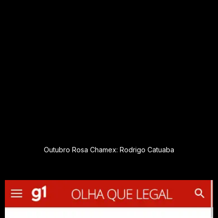
Lilian da Cunha
Projeto Florescer
“Eu saí de lá radiante, ainda estou. Me olho no espelho me
namorando porque eu simplesmente estou apaixonada e
estou aqui para agradecer ao Projeto Florescer e ao Rodrigo
Catuaba por essa iniciativa.”
Outubro Rosa Chamex: Rodrigo Catuaba