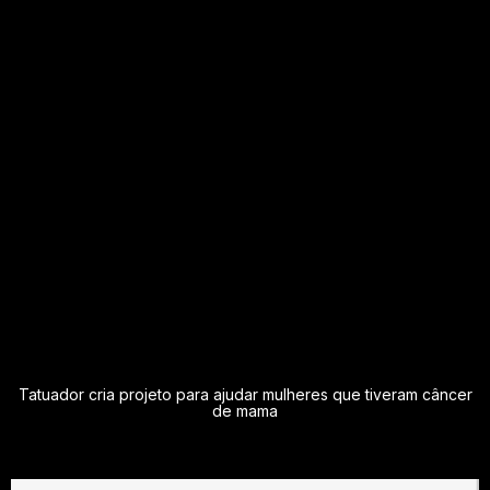
Simone Funari
Projeto Florescer
“O que mudou na minha vida? Nossa senhora, levou a minha
autoestima lá para cima! Porque antes da tatuagem eu
olhava para mim no espelho de uma forma e via aquela
mama com o mamilo de coloração diferente, uma cicatriz
aparecendo, e isso deixa a gente para baixo, por mais que o
processo médico tivesse dado certo e eu já estivesse
curada da doença, eu acho que o toque estético faz
diferença.”
Tatuador cria projeto para ajudar mulheres que tiveram câncer
de mama