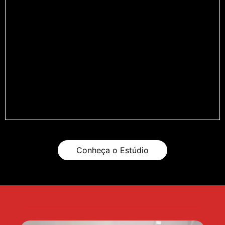
Conheça o Estúdio
Arthur Carreiro
@kanuti_tattoo
Desde sua juventude, expressava-se
através de desenhos, esculturas e pinturas.
Hoje trabalha principalmente com os