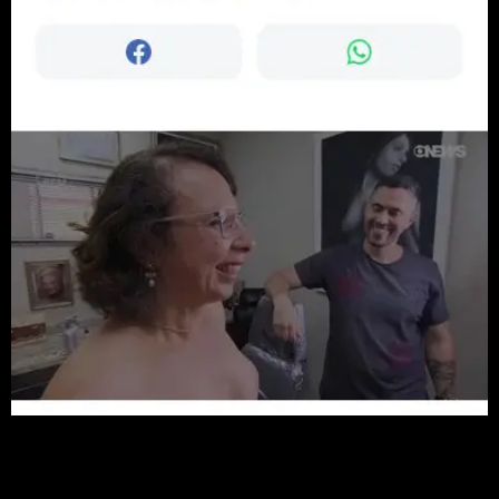
Franklin Labuto
Estúdio Catuaba
“Eu tive o privilégio de fazer as duas tatuagens que foram
premiadas no Tattoo Week desse ano de 2023. Eu já tinha
duas tatuagens antes de fazer, e a primeira coisa que me
chamou a atenção foi a questão da dor que eu achei bem
tranquila. Eu atribui isso a questão da mão leve do Catuaba e
das técnicas que ele tem e vem desenvolvendo.”